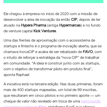
Ele chegou à empresa no início de 2020 com a missão de
desenvolver a área de inovação da então
CIP
, depois de ter
atuado na
Hypera Pharma
(antiga
Hypermarcas
) e no fundo
de venture capital
Kick
Ventures
.
Uma das frentes de aproximação com o ecossistema de
startups e fintechs é o programa de inovação aberta, que se
chamava InovaCIP e acaba de ser rebatizado de
FAVO
, com
o intuito de reforçar a estratégia da “nova CIP” de trabalhar
em comunidade. “A ideia é construir junto com as startups,
com o objetivo de transformar piloto em produto final”,
aponta Raphael.
A iniciativa está na terceira edição. Nas duas primeiras, foram
mais de 400 startups mapeadas, um total de 99 inscritas,
que resultaram em cinco pilotos e no primeiro aporte — um
cheque de valor não revelado em troca de uma
participação
minoritária na fintech
Klavi
, plataforma SaaS que oferece