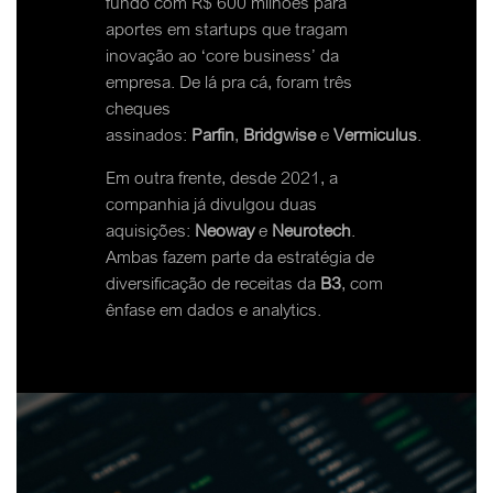
fundo com R$ 600 milhões para
aportes em startups que tragam
inovação ao ‘core business’ da
empresa. De lá pra cá, foram três
cheques
assinados:
Parfin
,
Bridgwise
e
Vermiculus
.
Em outra frente, desde 2021, a
companhia já divulgou duas
aquisições:
Neoway
e
Neurotech
.
Ambas fazem parte da estratégia de
diversificação de receitas da
B3
, com
ênfase em dados e analytics.