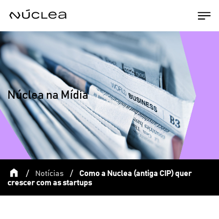
Núclea na Mídia
/
Notícias
/
Como a Nuclea (antiga CIP) quer
crescer com as startups