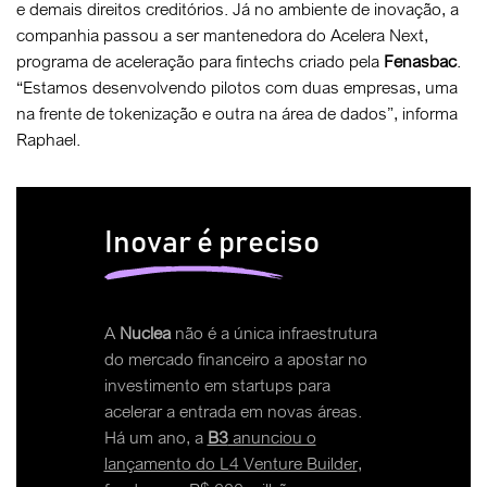
e demais direitos creditórios. Já no ambiente de inovação, a
companhia passou a ser mantenedora do Acelera Next,
programa de aceleração para fintechs criado pela
Fenasbac
.
“Estamos desenvolvendo pilotos com duas empresas, uma
na frente de tokenização e outra na área de dados”, informa
Raphael.
Inovar é preciso
A
Nuclea
não é a única infraestrutura
do mercado financeiro a apostar no
investimento em startups para
acelerar a entrada em novas áreas.
Há um ano, a
B3
anunciou o
lançamento do L4 Venture Builder
,