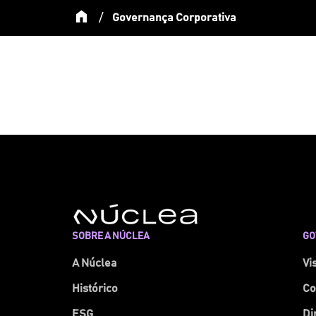
/
Governança Corporativa
SOBRE A NÚCLEA
GO
A Núclea
Vi
Histórico
Co
ESG
Di