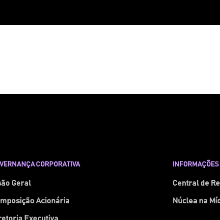
VERNANÇA CORPORATIVA
INFORMAÇÕES 
são Geral
Central de R
mposição Acionária
Núclea na Mí
retoria Executiva