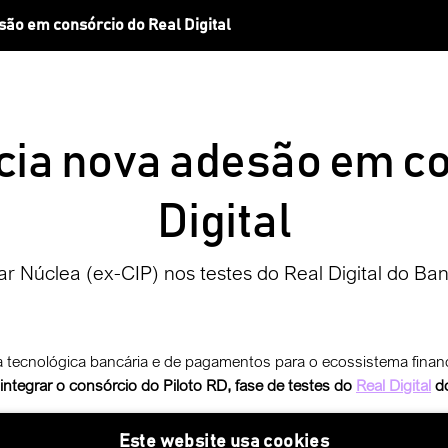
ão em consórcio do Real Digital
ia nova adesão em co
Digital
ar Núclea (ex-CIP) nos testes do Real Digital do Ban
a tecnológica bancária e de pagamentos para o ecossistema fina
 integrar o consórcio do Piloto RD, fase de testes do
Real Digital
do
ntral
(BC) ocorrerão simulações de transaçõ
es (de emissão, negoc
Este website usa cookies