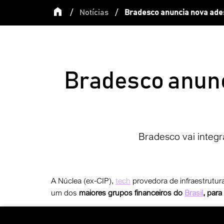
/
Notícias
/
Bradesco anuncia nova ades
Bradesco anunc
Bradesco vai integr
A Núclea (ex-CIP),
tech
provedora de infraestrutur
um dos
maiores grupos financeiros do
Brasil
, para
Nessa fase da criação da
CBDC oficial do
Banco Ce