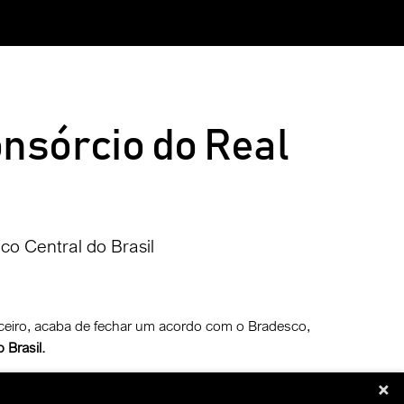
nsórcio do Real
co Central do Brasil
nceiro, acaba de fechar um acordo com o Bradesco,
 Brasil.
iação, transferência e resgate) e de clientes, e
×