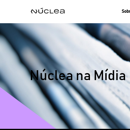
Sobr
Núclea na Mídia