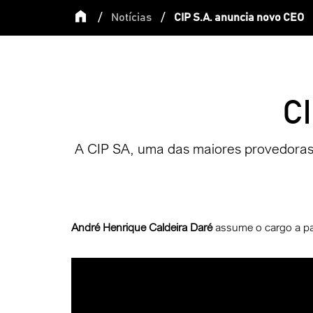
/
Notícias
/
CIP S.A. anuncia novo CEO
CI
A CIP SA, uma das maiores provedoras 
André Henrique Caldeira Daré
assume o cargo a par