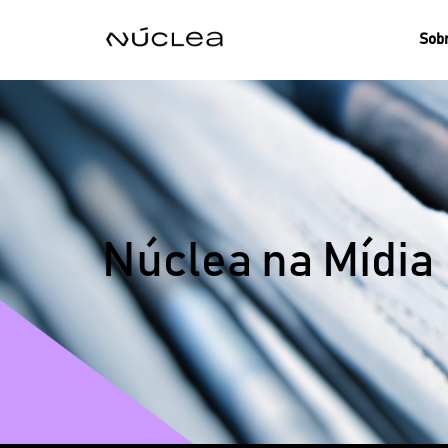
Sobr
Núclea na Mídia