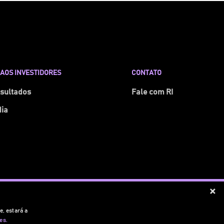
AOS INVESTIDORES
CONTATO
esultados
Fale com RI
dia
×
Política de Privacidade e Cookies
e, estará a
es.