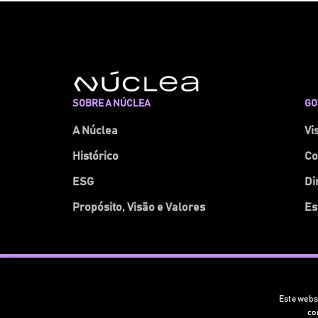
SOBRE A NÚCLEA
GO
A Núclea
Vi
Histórico
Co
ESG
Di
Propósito, Visão e Valores
Es
© 2026 Núclea. Todos os direitos reservados
Este websi
co